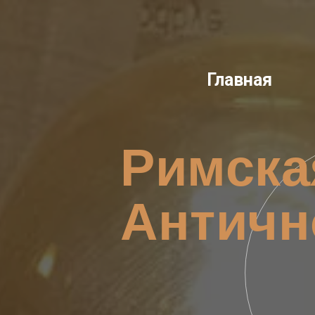
Главная
Римска
Античн