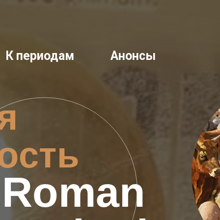
К периодам
Анонсы
я
ость
Roman