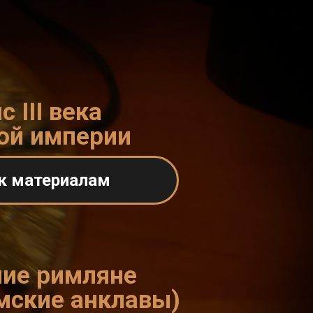
с III века
ой империи
к материалам
ие римляне
мские анклавы)