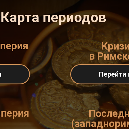
Карта периодов
мперия
Кризи
в Римск
м
Перейти 
мперия
Последн
(западнори